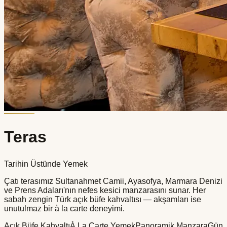
Teras
Tarihin Üstünde Yemek
Çatı terasımız Sultanahmet Camii, Ayasofya, Marmara Denizi
ve Prens Adaları'nın nefes kesici manzarasını sunar. Her
sabah zengin Türk açık büfe kahvaltısı — akşamları ise
unutulmaz bir à la carte deneyimi.
Açık Büfe Kahvaltı
À La Carte Yemek
Panoramik Manzara
Gün