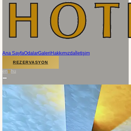
Ana Sayfa
Odalar
Galeri
Hakkımızda
İletişim
REZERVASYON
en
tr
hu