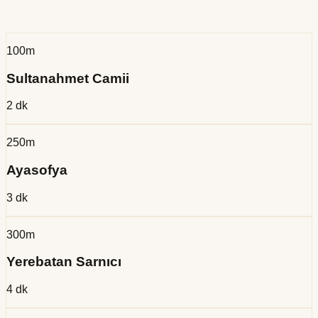
Her ikonik yapı sadece birkaç adım ötede
100m
Sultanahmet Camii
2 dk
250m
Ayasofya
3 dk
300m
Yerebatan Sarnıcı
4 dk