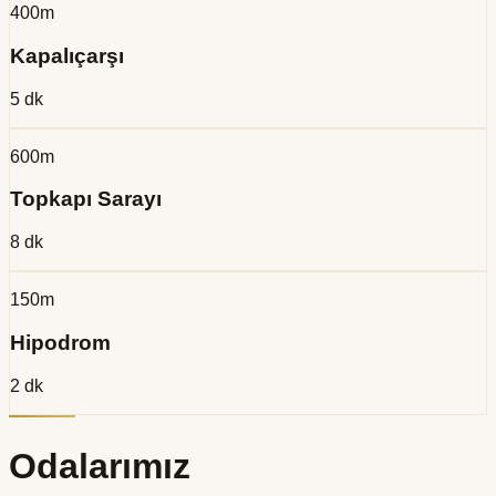
400m
Kapalıçarşı
5 dk
600m
Topkapı Sarayı
8 dk
150m
Hipodrom
2 dk
Odalarımız