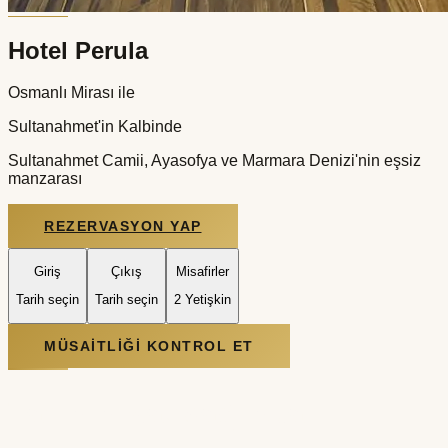
Hotel Perula
Osmanlı Mirası ile
Sultanahmet'in Kalbinde
Sultanahmet Camii, Ayasofya ve Marmara Denizi'nin eşsiz
manzarası
REZERVASYON YAP
Giriş
Çıkış
Misafirler
Tarih seçin
Tarih seçin
2 Yetişkin
MÜSAITLIĞI KONTROL ET
Tarihin Kavşağında