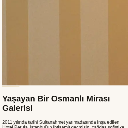
Yaşayan Bir Osmanlı Mirası
Galerisi
2011 yılında tarihi Sultanahmet yarımadasında inşa edilen
Hotel Perula, İstanbul'un ihtişamlı geçmişini çağdaş sofistike