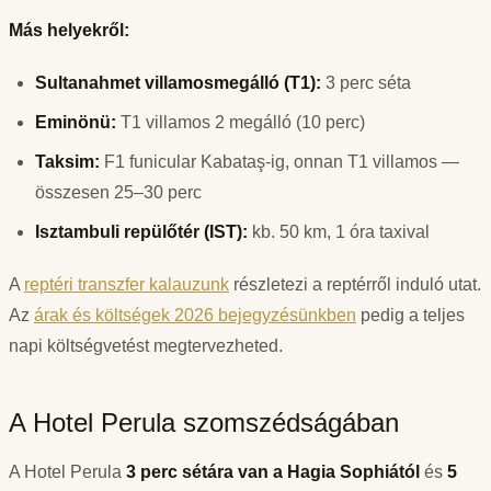
Más helyekről:
Sultanahmet villamosmegálló (T1):
3 perc séta
Eminönü:
T1 villamos 2 megálló (10 perc)
Taksim:
F1 funicular Kabataş-ig, onnan T1 villamos —
összesen 25–30 perc
Isztambuli repülőtér (IST):
kb. 50 km, 1 óra taxival
A
reptéri transzfer kalauzunk
részletezi a reptérről induló utat.
Az
árak és költségek 2026 bejegyzésünkben
pedig a teljes
napi költségvetést megtervezheted.
A Hotel Perula szomszédságában
A Hotel Perula
3 perc sétára van a Hagia Sophiától
és
5