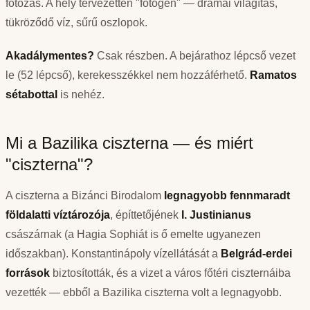
fotózás. A hely tervezetten "fotogén" — drámai világítás,
tükröződő víz, sűrű oszlopok.
Akadálymentes?
Csak részben. A bejárathoz lépcső vezet
le (52 lépcső), kerekesszékkel nem hozzáférhető.
Ramatos
sétabottal
is nehéz.
Mi a Bazilika ciszterna — és miért
"ciszterna"?
A ciszterna a Bizánci Birodalom
legnagyobb fennmaradt
földalatti víztározója
, építtetőjének
I. Justinianus
császárnak (a Hagia Sophiát is ő emelte ugyanezen
időszakban). Konstantinápoly vízellátását a
Belgrád-erdei
források
biztosították, és a vizet a város főtéri ciszternáiba
vezették — ebből a Bazilika ciszterna volt a legnagyobb.