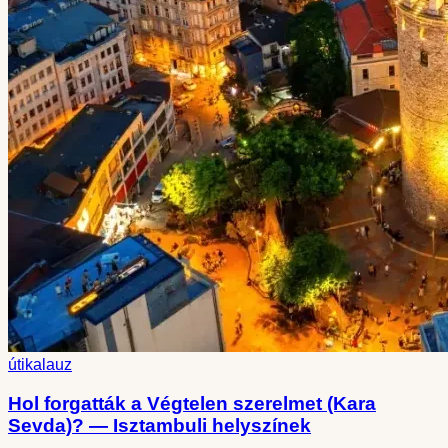
útikalauz
Hol forgatták a Végtelen szerelmet (Kara
Sevda)? — Isztambuli helyszínek