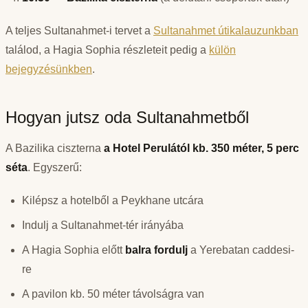
A teljes Sultanahmet-i tervet a
Sultanahmet útikalauzunkban
találod, a Hagia Sophia részleteit pedig a
külön
bejegyzésünkben
.
Hogyan jutsz oda Sultanahmetből
A Bazilika ciszterna
a Hotel Perulától kb. 350 méter, 5 perc
séta
. Egyszerű:
Kilépsz a hotelből a Peykhane utcára
Indulj a Sultanahmet-tér irányába
A Hagia Sophia előtt
balra fordulj
a Yerebatan caddesi-
re
A pavilon kb. 50 méter távolságra van