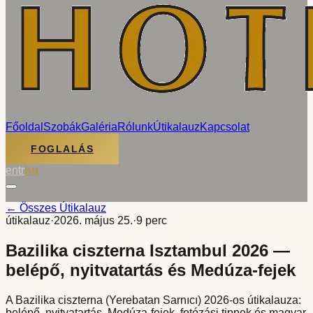
Főoldal
Szobák
Galéria
Rólunk
Útikalauz
Kapcsolat
FOGLALÁS
en
tr
hu
← Összes Útikalauz
útikalauz
·
2026. május 25.
·
9 perc
Bazilika ciszterna Isztambul 2026 —
belépő, nyitvatartás és Medúza-fejek
A Bazilika ciszterna (Yerebatan Sarnıcı) 2026-os útikalauza:
belépő, nyitvatartás, Medúza-fejek, fotózási tippek és magyar