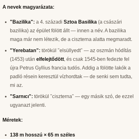
A nevek magyarázata:
"Bazilika":
a 4. századi
Sztoa Basilika
(a császári
bazilika) az épület fölött állt — innen a név. A bazilika
maga már nem létezik, de a ciszterna alatta megmaradt.
"Yerebatan":
törökül "elsüllyedt" — az oszmán hódítás
(1453) után
elfelejtődött
, és csak 1545-ben fedezte fel
újra Petrus Gyllius francia tudós. Addig a fölötte lakók a
padló résein keresztül vízhordtak — de senki sem tudta,
mi az.
"Sarnıcı":
törökül "ciszterna" — egy másik szó, de ezzel
ugyanazt jelenti.
Méretek:
138 m hosszú × 65 m széles