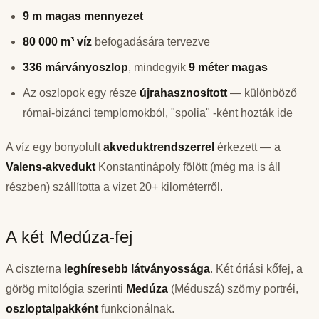
9 m magas mennyezet
80 000 m³ víz
befogadására tervezve
336 márványoszlop
, mindegyik
9 méter magas
Az oszlopok egy része
újrahasznosított
— különböző
római-bizánci templomokból, "spolia" -ként hozták ide
A víz egy bonyolult
akveduktrendszerrel
érkezett — a
Valens-akvedukt
Konstantinápoly fölött (még ma is áll
részben) szállította a vizet 20+ kilométerről.
A két Medúza-fej
A ciszterna
leghíresebb látványossága
. Két óriási kőfej, a
görög mitológia szerinti
Medúza
(Méduszá) szörny portréi,
oszloptalpakként
funkcionálnak.