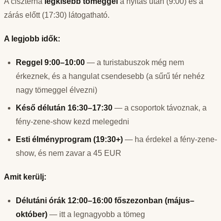
A ciszterna
legkisebb tömeggel
a nyitás után (9:00) és a
zárás előtt (17:30) látogatható.
A legjobb idők:
Reggel 9:00–10:00
— a turistabuszok még nem
érkeznek, és a hangulat csendesebb (a sűrű tér nehéz
nagy tömeggel élvezni)
Késő délután 16:30–17:30
— a csoportok távoznak, a
fény-zene-show kezd melegedni
Esti élményprogram (19:30+)
— ha érdekel a fény-zene-
show, és nem zavar a 45 EUR
Amit kerülj:
Délutáni órák 12:00–16:00 főszezonban (május–
október)
— itt a legnagyobb a tömeg