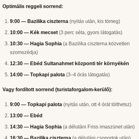
Optimális reggeli sorrend:
9:00 — Bazilika ciszterna
(nyitás után, kis tömeg)
10:00 — Kék mecset
(3 perc séta, gyors látogatás)
10:30 — Hagia Sophia
(a Bazilika ciszterna közvetlen
szomszédja)
12:30 — Ebéd Sultanahmet központi tér környékén
14:00 — Topkapi palota
(3–4 órás látogatás)
Vagy fordított sorrend (turistaforgalom-kerülő):
9:00 — Topkapi palota
(nyitás után, ott 4 órát tölthetsz)
13:00 — Ebéd
14:30 — Hagia Sophia
(a délutáni Friss imaszünet után)
16:30 — Bazilika ciszterna
(a délutáni csoportok után)