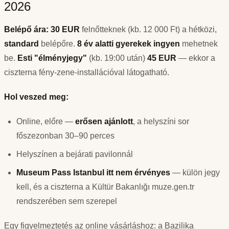
2026
Belépő ára:
30 EUR
felnőtteknek (kb. 12 000 Ft) a hétközi,
standard
belépőre.
8 év alatti gyerekek ingyen
mehetnek
be.
Esti "élményjegy"
(kb. 19:00 után)
45 EUR
— ekkor a
ciszterna fény-zene-installációval látogatható.
Hol veszed meg:
Online, előre —
erősen ajánlott
, a helyszíni sor
főszezonban 30–90 perces
Helyszínen a bejárati pavilonnál
Museum Pass Istanbul itt nem érvényes
— külön jegy
kell, és a ciszterna a Kültür Bakanlığı muze.gen.tr
rendszerében sem szerepel
Egy figyelmeztetés az online vásárláshoz: a Bazilika