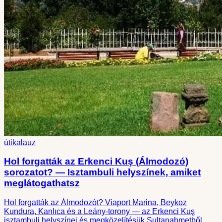
útikalauz
Hol forgatták az Erkenci Kuş (Álmodozó)
sorozatot? — Isztambuli helyszínek, amiket
meglátogathatsz
Hol forgatták az Álmodozót? Viaport Marina, Beykoz
Kundura, Kanlıca és a Leány-torony — az Erkenci Kuş
isztambuli helyszínei és megközelítésük Sultanahmetből.