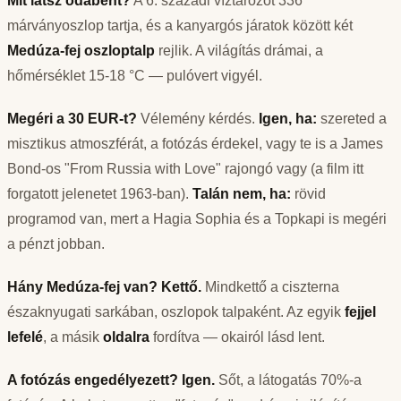
Mit látsz odabent?
A 6. századi víztározót 336
márványoszlop tartja, és a kanyargós járatok között két
Medúza-fej oszloptalp
rejlik. A világítás drámai, a
hőmérséklet 15-18 °C — pulóvert vigyél.
Megéri a 30 EUR-t?
Vélemény kérdés.
Igen, ha:
szereted a
misztikus atmoszférát, a fotózás érdekel, vagy te is a James
Bond-os "From Russia with Love" rajongó vagy (a film itt
forgatott jelenetet 1963-ban).
Talán nem, ha:
rövid
programod van, mert a Hagia Sophia és a Topkapi is megéri
a pénzt jobban.
Hány Medúza-fej van?
Kettő.
Mindkettő a ciszterna
északnyugati sarkában, oszlopok talpaként. Az egyik
fejjel
lefelé
, a másik
oldalra
fordítva — okairól lásd lent.
A fotózás engedélyezett?
Igen.
Sőt, a látogatás 70%-a