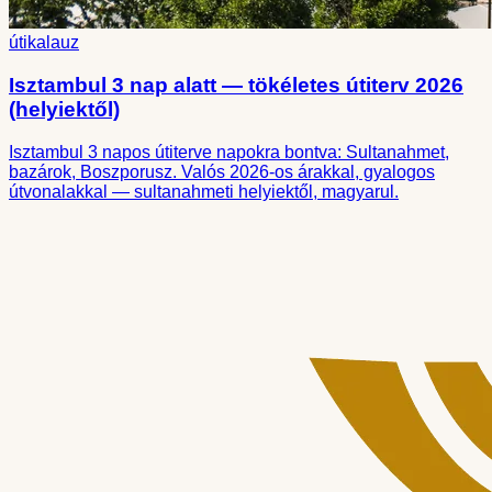
útikalauz
Isztambul 3 nap alatt — tökéletes útiterv 2026
(helyiektől)
Isztambul 3 napos útiterve napokra bontva: Sultanahmet,
bazárok, Boszporusz. Valós 2026-os árakkal, gyalogos
útvonalakkal — sultanahmeti helyiektől, magyarul.