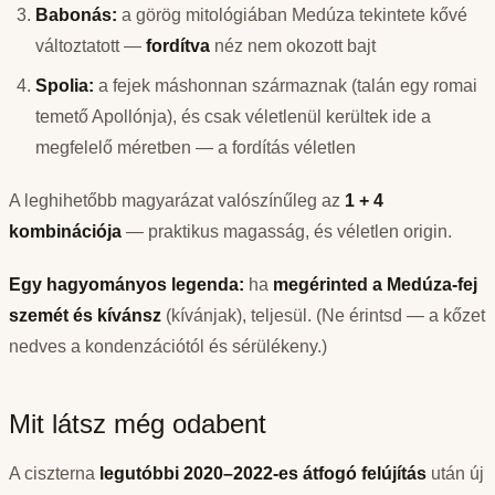
Babonás:
a görög mitológiában Medúza tekintete kővé
változtatott —
fordítva
néz nem okozott bajt
Spolia:
a fejek máshonnan származnak (talán egy romai
temető Apollónja), és csak véletlenül kerültek ide a
megfelelő méretben — a fordítás véletlen
A leghihetőbb magyarázat valószínűleg az
1 + 4
kombinációja
— praktikus magasság, és véletlen origin.
Egy hagyományos legenda:
ha
megérinted a Medúza-fej
szemét és kívánsz
(kívánjak), teljesül. (Ne érintsd — a kőzet
nedves a kondenzációtól és sérülékeny.)
Mit látsz még odabent
A ciszterna
legutóbbi 2020–2022-es átfogó felújítás
után új