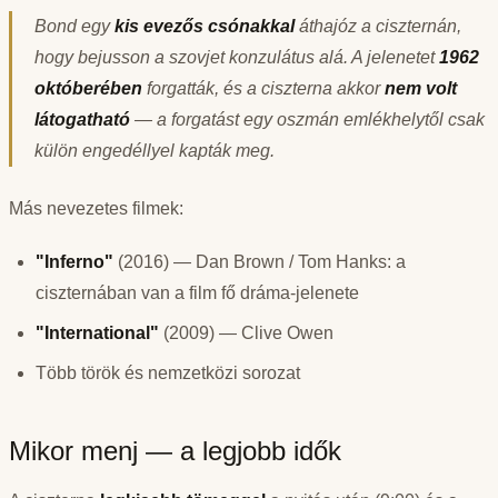
Bond egy
kis evezős csónakkal
áthajóz a ciszternán,
hogy bejusson a szovjet konzulátus alá. A jelenetet
1962
októberében
forgatták, és a ciszterna akkor
nem volt
látogatható
— a forgatást egy oszmán emlékhelytől csak
külön engedéllyel kapták meg.
Más nevezetes filmek:
"Inferno"
(2016) — Dan Brown / Tom Hanks: a
ciszternában van a film fő dráma-jelenete
"International"
(2009) — Clive Owen
Több török és nemzetközi sorozat
Mikor menj — a legjobb idők