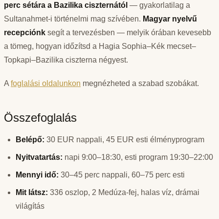
perc sétára a Bazilika ciszternától
— gyakorlatilag a
Sultanahmet-i történelmi mag szívében.
Magyar nyelvű
recepciónk
segít a tervezésben — melyik órában kevesebb
a tömeg, hogyan időzítsd a Hagia Sophia–Kék mecset–
Topkapi–Bazilika ciszterna négyest.
A
foglalási oldalunkon
megnézheted a szabad szobákat.
Összefoglalás
Belépő:
30 EUR nappali, 45 EUR esti élményprogram
Nyitvatartás:
napi 9:00–18:30, esti program 19:30–22:00
Mennyi idő:
30–45 perc nappali, 60–75 perc esti
Mit látsz:
336 oszlop, 2 Medúza-fej, halas víz, drámai
világítás