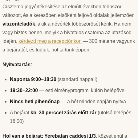
Ciszterna jegyértékesítése az elmúlt években többször
változott, és a keresőben elsőként feljövő oldalak jellemzően
viszonteladók
, akik a névérték többszörösét kérik. Ha nem
vagy biztos benne, melyik a hivatalos csatorna az utazásod
idején,
kérdezd meg a recepciónkon
— 300 méterre vagyunk
a bejárattól, és tudjuk, hol tartunk éppen.
Nyitvatartás:
Naponta 9:00–18:30
(standard nappali)
19:30–22:00
— esti élményprogram, külön belépővel
Nincs heti pihenőnap
— a hét minden napján nyitva
A bejárat
kb. 30 perccel zárás előtt zár
(utolsó belépés
18:00)
Hol van a bejárat:
Yerebatan caddesi 1/3
, közvetlenül a