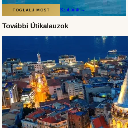
Szobáink
→
FOGLALJ MOST
További Útikalauzok