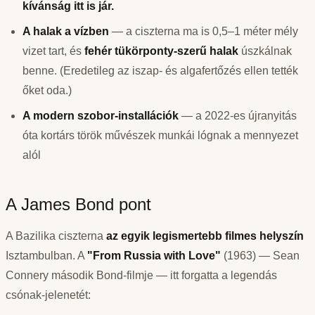
kívánság itt is jár.
A halak a vízben
— a ciszterna ma is 0,5–1 méter mély
vizet tart, és
fehér tükörponty-szerű halak
úszkálnak
benne. (Eredetileg az iszap- és algafertőzés ellen tették
őket oda.)
A modern szobor-installációk
— a 2022-es újranyitás
óta kortárs török művészek munkái lógnak a mennyezet
alól
A James Bond pont
A Bazilika ciszterna
az egyik legismertebb filmes helyszín
Isztambulban. A
"From Russia with Love"
(1963) — Sean
Connery második Bond-filmje — itt forgatta a legendás
csónak-jelenetét: