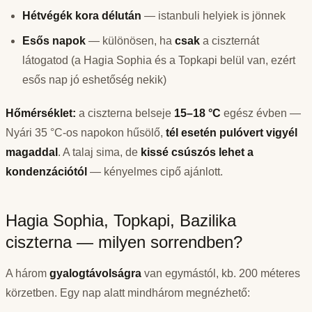
Hétvégék kora délután
— istanbuli helyiek is jönnek
Esős napok
— különösen, ha
csak
a ciszternát
látogatod (a Hagia Sophia és a Topkapi belül van, ezért
esős nap jó eshetőség nekik)
Hőmérséklet:
a ciszterna belseje
15–18 °C
egész évben —
Nyári 35 °C-os napokon hűsölő,
tél esetén pulóvert vigyél
magaddal
. A talaj sima, de
kissé csúszós lehet a
kondenzációtól
— kényelmes cipő ajánlott.
Hagia Sophia, Topkapi, Bazilika
ciszterna — milyen sorrendben?
A három
gyalogtávolságra
van egymástól, kb. 200 méteres
körzetben. Egy nap alatt mindhárom megnézhető: