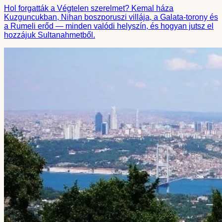
Hol forgatták a Végtelen szerelmet? Kemal háza
Kuzguncukban, Nihan boszporuszi villája, a Galata-torony és
a Rumeli erőd — minden valódi helyszín, és hogyan jutsz el
hozzájuk Sultanahmetből.