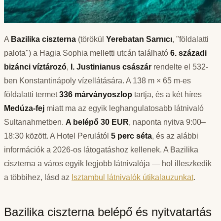
A
Bazilika ciszterna
(törökül
Yerebatan Sarnıcı
, "földalatti
palota") a Hagia Sophia melletti utcán található
6. századi
bizánci víztározó
,
I. Justinianus császár
rendelte el 532-
ben Konstantinápoly vízellátására. A 138 m × 65 m-es
földalatti termet
336 márványoszlop
tartja, és a két híres
Medúza-fej
miatt ma az egyik leghangulatosabb látnivaló
Sultanahmetben.
A belépő 30 EUR
, naponta nyitva 9:00–
18:30 között. A Hotel Perulától
5 perc séta
, és az alábbi
információk a 2026-os látogatáshoz kellenek. A Bazilika
ciszterna a város egyik legjobb látnivalója — hol illeszkedik
a többihez, lásd az
Isztambul látnivalók útikalauzunkat
.
Bazilika ciszterna belépő és nyitvatartás