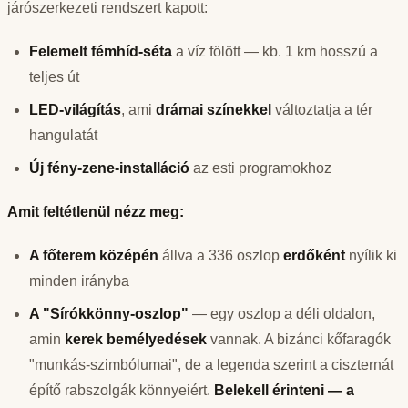
járószerkezeti rendszert kapott:
Felemelt fémhíd-séta
a víz fölött — kb. 1 km hosszú a
teljes út
LED-világítás
, ami
drámai színekkel
változtatja a tér
hangulatát
Új fény-zene-installáció
az esti programokhoz
Amit feltétlenül nézz meg:
A főterem középén
állva a 336 oszlop
erdőként
nyílik ki
minden irányba
A "Sírókkönny-oszlop"
— egy oszlop a déli oldalon,
amin
kerek bemélyedések
vannak. A bizánci kőfaragók
"munkás-szimbólumai", de a legenda szerint a ciszternát
építő rabszolgák könnyeiért.
Belekell érinteni — a