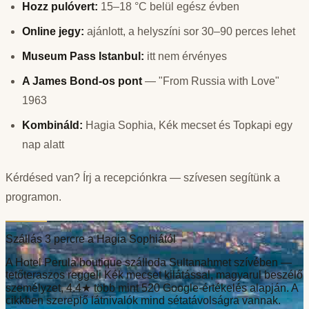
Hozz pulóvert:
15–18 °C belül egész évben
Online jegy:
ajánlott, a helyszíni sor 30–90 perces lehet
Museum Pass Istanbul:
itt nem érvényes
A James Bond-os pont
— "From Russia with Love"
1963
Kombináld:
Hagia Sophia, Kék mecset és Topkapi egy
nap alatt
Kérdésed van? Írj a recepciónkra — szívesen segítünk a
programon.
Szállás 3 percre a Hagia Sophiától
A Hotel Perula boutique szálloda Sultanahmet szívében —
tetőteraszos reggeli Kék mecset kilátással, magyarul beszélő
személyzet, 4.4★ több mint 520 Google-értékelés alapján. A
cikkben szereplő látnivalók mind sétatávolságra vannak.