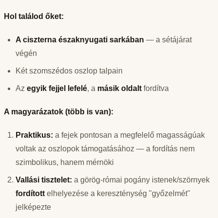
Hol találod őket:
A ciszterna északnyugati sarkában
— a sétájárat
végén
Két szomszédos oszlop talpain
Az
egyik fejjel lefelé
, a
másik oldalt
fordítva
A magyarázatok (több is van):
Praktikus:
a fejek pontosan a megfelelő magasságúak
voltak az oszlopok támogatásához — a fordítás nem
szimbolikus, hanem mérnöki
Vallási tisztelet:
a görög-római pogány istenek/szörnyek
fordított
elhelyezése a kereszténység "győzelmét"
jelképezte