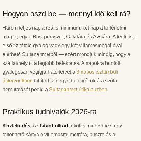
Hogyan oszd be — mennyi idő kell rá?
Három teljes nap a reális minimum: két nap a történelmi
magra, egy a Boszporuszra, Galatára és Ázsiára. A fenti lista
első tíz tétele gyalog vagy egy-két villamosmegállóval
elérhető Sultanahmetből — ezért mondjuk mindig, hogy a
szálláshely itt a legjobb befektetés. A napokra bontott,
gyalogosan végigjárható tervet a
3 napos isztambuli
útitervünkben
találod, a negyed utcáról utcára szóló
bemutatását pedig a
Sultanahmet útikalauzban
.
Praktikus tudnivalók 2026-ra
Közlekedés.
Az
Istanbulkart
a kulcs mindenhez: egy
feltölthető kártya a villamosra, metróra, buszra és a