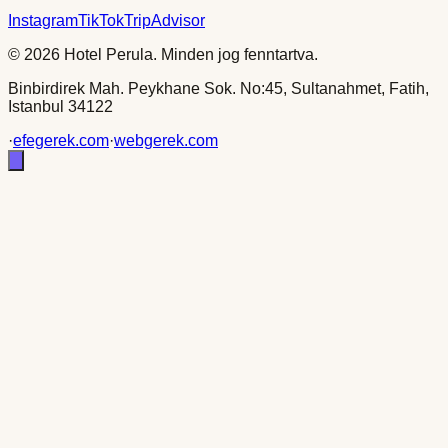
Instagram
TikTok
TripAdvisor
©
2026
Hotel Perula.
Minden jog fenntartva.
Binbirdirek Mah. Peykhane Sok. No:45, Sultanahmet, Fatih,
Istanbul 34122
·
efegerek.com
·
webgerek.com