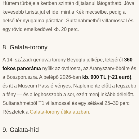
Hürrem türbéje a kertben szintén díjtalanul látogatható. Jóval
kevesebb turista jut el ide, mint a Kék mecsetbe, pedig a
belső tér nyugalma páratlan. Sultanahmetből villamossal és
egy rövid emelkedővel kb. 20 perc.
8. Galata-torony
A 14. századi genovai torony Beyoğlu jelképe, tetejéről
360
fokos panoráma
nyílik az óvárosra, az Aranyszarv-öbölre és
a Boszporuszra. A belépő 2026-ban
kb. 900 TL (~21 euró)
,
és itt a Museum Pass érvényes. Naplemente előtt a legszebb
a fény — és a leghosszabb a sor, ezért menj inkább délelőtt.
Sultanahmetből T1 villamossal és egy sétával 25–30 perc.
Részletek a
Galata-torony útikalauzban
.
9. Galata-híd