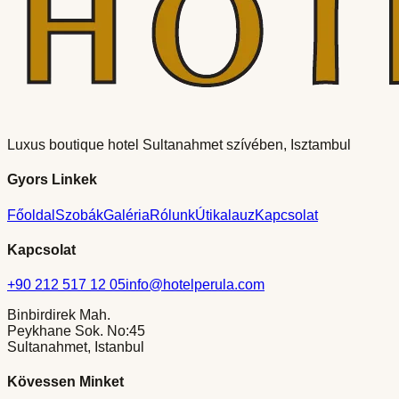
Luxus boutique hotel Sultanahmet szívében, Isztambul
Gyors Linkek
Főoldal
Szobák
Galéria
Rólunk
Útikalauz
Kapcsolat
Kapcsolat
+90 212 517 12 05
info@hotelperula.com
Binbirdirek Mah.
Peykhane Sok. No:45
Sultanahmet, Istanbul
Kövessen Minket