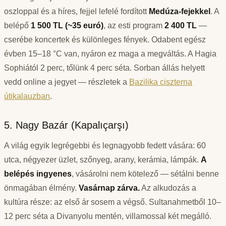
oszloppal és a híres, fejjel lefelé fordított
Medúza-fejekkel
. A
belépő
1 500 TL (~35 euró)
, az esti program
2 400 TL
—
cserébe koncertek és különleges fények. Odabent egész
évben 15–18 °C van, nyáron ez maga a megváltás. A Hagia
Sophiától 2 perc, tőlünk 4 perc séta. Sorban állás helyett
vedd online a jegyet — részletek a
Bazilika ciszterna
útikalauzban
.
5. Nagy Bazár (Kapalıçarşı)
A világ egyik legrégebbi és legnagyobb fedett vására: 60
utca, négyezer üzlet, szőnyeg, arany, kerámia, lámpák.
A
belépés ingyenes
, vásárolni nem kötelező — sétálni benne
önmagában élmény.
Vasárnap zárva.
Az alkudozás a
kultúra része: az első ár sosem a végső. Sultanahmetből 10–
12 perc séta a Divanyolu mentén, villamossal két megálló.