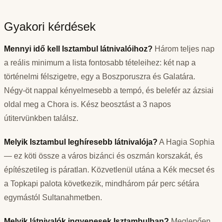
Gyakori kérdések
Mennyi idő kell Isztambul látnivalóihoz?
Három teljes nap
a reális minimum a lista fontosabb tételeihez: két nap a
történelmi félszigetre, egy a Boszporuszra és Galatára.
Négy-öt nappal kényelmesebb a tempó, és belefér az ázsiai
oldal meg a Chora is. Kész beosztást a 3 napos
útitervünkben találsz.
Melyik Isztambul leghíresebb látnivalója?
A Hagia Sophia
— ez köti össze a város bizánci és oszmán korszakát, és
építészetileg is páratlan. Közvetlenül utána a Kék mecset és
a Topkapi palota következik, mindhárom pár perc sétára
egymástól Sultanahmetben.
Melyik látnivalók ingyenesek Isztambulban?
Meglepően