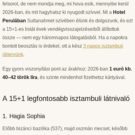
felsorol, de nem mondja meg, mi hova esik, mennyibe kerül
2026-ban, és mit hagyhatsz ki nyugodt szívvel. Mi a
Hotel
Perulában
Sultanahmet szívében élünk és dolgozunk, és ezt
a 15+1-es listát évek vendégvisszajelzéseiből állítottuk
össze — nem egy háromnapos látogatásból. Ha a napokra
bontott beosztás is érdekel, ott a kész
3 napos isztambuli
útitervünk
.
Egy gyors viszonyítási pont az árakhoz: 2026-ban
1 euró kb.
40–42 török líra
, és szinte mindenhol fizethetsz kártyával.
A 15+1 legfontosabb isztambuli látnivaló
1. Hagia Sophia
Előbb bizánci bazilika (537), majd oszmán mecset, később