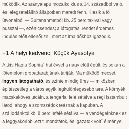
működik. Az aranyalapú mozaikciklus a 14. századból való,
és lélegzetelállító állapotban maradt fenn. Kiesik a fő
útvonalból — Sultanahmetből kb. 25 perc taxival vagy
busszal —, ezért csendes; a látogatási rendet érdemes
indulás előtt ellenőrizni, mert az imaidőkhöz igazodik.
+1 A helyi kedvenc: Küçük Ayasofya
A „kis Hagia Sophia" hat évvel a nagy előtt épült, és sokan a
főtemplom próbadarabjának tartják. Ma működő mecset,
ingyen látogatható
, és szinte mindig üres — miközben
építészetileg a város egyik legkülönlegesebb tere. A környék
macskaköves utcáin, a tengerfal felé sétálva a régi Isztambult
látod, ahogy a szomszédok teáznak a kapuban. A
szállodánktól kb. 8 perc lefelé sétálva — a vendégeinknek ez
a leggyakoribb „ezt ti mondtátok, és igazatok volt" élménye.