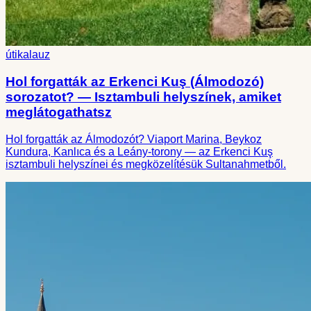
útikalauz
Hol forgatták az Erkenci Kuş (Álmodozó)
sorozatot? — Isztambuli helyszínek, amiket
meglátogathatsz
Hol forgatták az Álmodozót? Viaport Marina, Beykoz
Kundura, Kanlıca és a Leány-torony — az Erkenci Kuş
isztambuli helyszínei és megközelítésük Sultanahmetből.