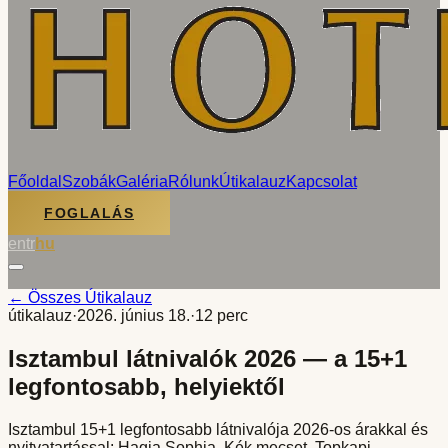
Főoldal
Szobák
Galéria
Rólunk
Útikalauz
Kapcsolat
FOGLALÁS
en
tr
hu
← Összes Útikalauz
útikalauz
·
2026. június 18.
·
12 perc
Isztambul látnivalók 2026 — a 15+1
legfontosabb, helyiektől
Isztambul 15+1 legfontosabb látnivalója 2026-os árakkal és
nyitvatartással: Hagia Sophia, Kék mecset, Topkapi,