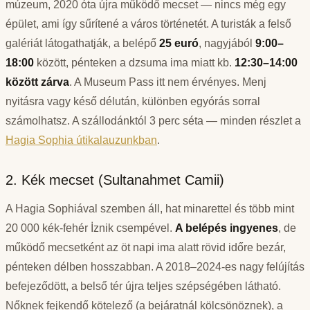
múzeum, 2020 óta újra működő mecset — nincs még egy
épület, ami így sűrítené a város történetét. A turisták a felső
galériát látogathatják, a belépő
25 euró
, nagyjából
9:00–
18:00
között, pénteken a dzsuma ima miatt kb.
12:30–14:00
között zárva
. A Museum Pass itt nem érvényes. Menj
nyitásra vagy késő délután, különben egyórás sorral
számolhatsz. A szállodánktól 3 perc séta — minden részlet a
Hagia Sophia útikalauzunkban
.
2. Kék mecset (Sultanahmet Camii)
A Hagia Sophiával szemben áll, hat minarettel és több mint
20 000 kék-fehér İznik csempével.
A belépés ingyenes
, de
működő mecsetként az öt napi ima alatt rövid időre bezár,
pénteken délben hosszabban. A 2018–2024-es nagy felújítás
befejeződött, a belső tér újra teljes szépségében látható.
Nőknek fejkendő kötelező (a bejáratnál kölcsönöznek), a