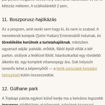
kétszáz méteren. A szállodánktól 2 perc.
11. Boszporusz-hajókázás
Az a program, amit senki sem hagy ki, és nem is szabad. A
menetrendi kompok (Şehir Hatları) Eminönüből indulnak, és
töredékébe kerülnek a turistahajóknak
, miközben
ugyanazt adják: paloták, erődök, fából épült villák a két
parton, sirályok a fedélzet fölött. Istanbulkarttal egy rövidebb
átkelés kb. egy komplett villamosjegy ára. Sok helyszín
ismerős lehet a képernyőről — a
török sorozatok forgatási
helyszíneit
külön összeszedtük.
12. Gülhane park
A Topkapi palota egykori külső kertje ma a belváros legszebb
ingyenes
zöldfelülete: platánsorok, tulipánok tavasszal,