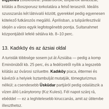
kilátás a Boszporusz torkolatára a felső teraszról. Ideális
szusszanás két látnivaló között, gyerekkel pedig egyenesen
kötelező futkározós megálló. Áprilisban, a tulipánfesztivál
idején a város egyik legfotogénebb pontja. Sultanahmet
központjából lefelé sétálva kb. 8–10 perc.
13. Kadıköy és az ázsiai oldal
A turisták többsége sosem jut át Ázsiába — pedig a komp
Eminönüből kb. 25 perc, és a fedélzetről nyílik a legszebb
kilátás az óvárosi sziluettre.
Kadıköy
piaca, éttermei és
kávézói a helyiek Isztambulját mutatják, tömegturizmus
nélkül; a csendesebb
Üsküdar
partjáról pedig odalátszik a
vízen álló Leánytorony (Kız Kulesi). Fél napot szánj rá,
ebéddel — ez a leghitelesebb kiruccanás, amit az útitervbe
illeszthetsz.