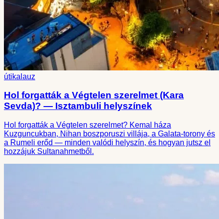
útikalauz
Hol forgatták a Végtelen szerelmet (Kara
Sevda)? — Isztambuli helyszínek
Hol forgatták a Végtelen szerelmet? Kemal háza
Kuzguncukban, Nihan boszporuszi villája, a Galata-torony és
a Rumeli erőd — minden valódi helyszín, és hogyan jutsz el
hozzájuk Sultanahmetből.