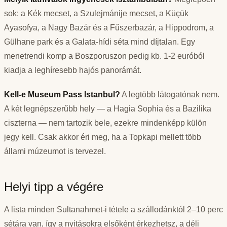
sok: a Kék mecset, a Szulejmánije mecset, a Küçük
Ayasofya, a Nagy Bazár és a Fűszerbazár, a Hippodrom, a
Gülhane park és a Galata-hídi séta mind díjtalan. Egy
menetrendi komp a Boszporuszon pedig kb. 1-2 euróból
kiadja a leghíresebb hajós panorámát.
Kell-e Museum Pass Istanbul?
A legtöbb látogatónak nem.
A két legnépszerűbb hely — a Hagia Sophia és a Bazilika
ciszterna — nem tartozik bele, ezekre mindenképp külön
jegy kell. Csak akkor éri meg, ha a Topkapi mellett több
állami múzeumot is tervezel.
Helyi tipp a végére
A lista minden Sultanahmet-i tétele a szállodánktól 2–10 perc
sétára van, így a nyitásokra elsőként érkezhetsz, a déli