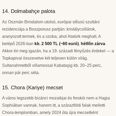
14. Dolmabahçe palota
Az Oszmán Birodalom utolsó, európai stílusú szultáni
rezidenciája a Boszporusz partján: kristálycsillárok,
aranyozott termek, és a szoba, ahol Atatürk meghalt. A
belépő 2026-ban
kb. 2 500 TL (~60 euró)
,
hétfőn zárva
.
Akkor éri meg igazán, ha a 19. századi fényűzés érdekel — a
Topkapival összevetve két teljesen külön világ.
Sultanahmetből villamossal Kabataşig kb. 20–25 perc,
onnan pár perc séta.
15. Chora (Kariye) mecset
A város legszebb bizánci mozaikjai és freskói nem a Hagia
Sophiában vannak, hanem itt, a szárazföldi falak melletti
Chora-templomban, amely 2024 óta újra mecsetként