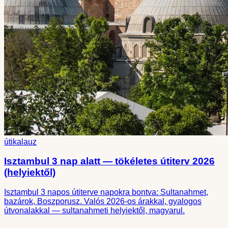
útikalauz
Isztambul 3 nap alatt — tökéletes útiterv 2026
(helyiektől)
Isztambul 3 napos útiterve napokra bontva: Sultanahmet,
bazárok, Boszporusz. Valós 2026-os árakkal, gyalogos
útvonalakkal — sultanahmeti helyiektől, magyarul.