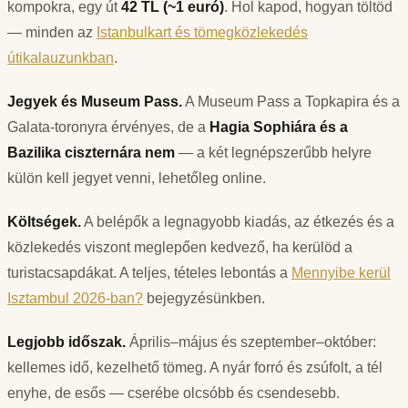
kompokra, egy út
42 TL (~1 euró)
. Hol kapod, hogyan töltöd
— minden az
Istanbulkart és tömegközlekedés
útikalauzunkban
.
Jegyek és Museum Pass.
A Museum Pass a Topkapira és a
Galata-toronyra érvényes, de a
Hagia Sophiára és a
Bazilika ciszternára nem
— a két legnépszerűbb helyre
külön kell jegyet venni, lehetőleg online.
Költségek.
A belépők a legnagyobb kiadás, az étkezés és a
közlekedés viszont meglepően kedvező, ha kerülöd a
turistacsapdákat. A teljes, tételes lebontás a
Mennyibe kerül
Isztambul 2026-ban?
bejegyzésünkben.
Legjobb időszak.
Április–május és szeptember–október:
kellemes idő, kezelhető tömeg. A nyár forró és zsúfolt, a tél
enyhe, de esős — cserébe olcsóbb és csendesebb.