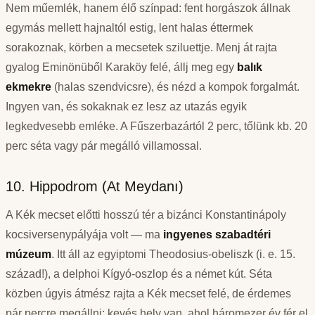
Nem műemlék, hanem élő színpad: fent horgászok állnak
egymás mellett hajnaltól estig, lent halas éttermek
sorakoznak, körben a mecsetek sziluettje. Menj át rajta
gyalog Eminönüből Karaköy felé, állj meg egy
balık
ekmekre
(halas szendvicsre), és nézd a kompok forgalmát.
Ingyen van, és sokaknak ez lesz az utazás egyik
legkedvesebb emléke. A Fűszerbazártól 2 perc, tőlünk kb. 20
perc séta vagy pár megálló villamossal.
10. Hippodrom (At Meydanı)
A Kék mecset előtti hosszú tér a bizánci Konstantinápoly
kocsiversenypályája volt — ma
ingyenes szabadtéri
múzeum
. Itt áll az egyiptomi Theodosius-obeliszk (i. e. 15.
század!), a delphoi Kígyó-oszlop és a német kút. Séta
közben úgyis átmész rajta a Kék mecset felé, de érdemes
pár percre megállni: kevés hely van, ahol háromezer év fér el