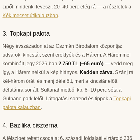
cipőt mindenki leveszi. 20–40 perc elég rá — a részletek a
Kék mecset útikalauzban
.
3. Topkapi palota
Négy évszázadon át az Oszmán Birodalom központja:
udvarok, kincstár, szent ereklyék és a Hárem. A Háremmel
kombinált jegy 2026-ban
2 750 TL (~65 euró)
— vedd meg
így, a Hárem nélkül a kép hiányos.
Kedden zárva.
Szánj rá
két-három órát, és menj délelőtt, mert a kincstár előtt
délutánra sor áll. Sultanahmetből kb. 8–10 perc séta a
Gülhane park felől. Látogatási sorrend és tippek a
Topkapi
palota kalauzban
.
4. Bazilika ciszterna
A félsziget rejtett csodája: 6. századi földalatti víztároló 336