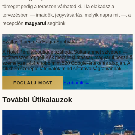
tömeget pedig a teraszon várhatod ki. Ha elakadsz a
tervezésben — imaidők, jegyvásárlás, melyik napra mit —, a
recepción
magyarul
segítünk.
Szállás 3 percre a Hagia Sophiától
A Hotel Perula boutique szálloda Sultanahmet szívében —
tetőteraszos reggeli Kék mecset kilátással, magyarul beszélő
személyzet, 4.4★ több mint 520 Google-értékelés alapján. A
cikkben szereplő látnivalók mind sétatávolságra vannak.
Szobáink
→
FOGLALJ MOST
További Útikalauzok