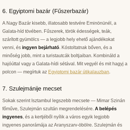
6. Egyiptomi bazár (Fűszerbazár)
A Nagy Bazár kisebb, illatosabb testvére Eminönünél, a
Galata-híd tövében. Fűszerek, török édességek, teák,
szárított gyümölcs — a legjobb hely ehető ajándékokat
venni, és
ingyen bejárható
. Kóstoltatnak bőven, és a
minőség jobb, mint a turistautcák boltjaiban. Kombináld a
hajóúttal vagy a Galata-hídi sétával. Mit vegyél és mit hagyj a
polcon — megírtuk az
Egyiptomi bazár útikalauzban
.
7. Szulejmánije mecset
Sokak szerint Isztambul legszebb mecsete — Mimar Szinán
főműve, Szulejmán szultán megrendelésére.
A belépés
ingyenes
, és a kertjéből nyílik a város egyik legjobb
ingyenes panorámája az Aranyszarv-öbölre. Szulejmán és